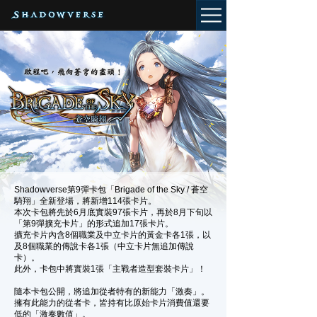
Shadowverse第9彈卡包「Brigade of the Sky / 蒼空
騎翔」全新登場，將新增114張卡片。
本次卡包將先於6月底實裝97張卡片，再於8月下旬以
「第9彈擴充卡片」的形式追加17張卡片。
擴充卡片內含8個職業及中立卡片的黃金卡各1張，以
及8個職業的傳說卡各1張（中立卡片無追加傳說
卡）。
此外，卡包中將實裝1張「主戰者造型套裝卡片」！
隨本卡包公開，將追加從者特有的新能力「激奏」。
擁有此能力的從者卡，皆持有比原始卡片消費值還要
低的「激奏數值」。