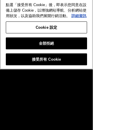
點選「接受所有 Cookie」後，即表示您同意在設
備上儲存 Cookie，以增強網站導航、分析網站使
用狀況，以及協助我們展開行銷活動。
詳細資訊
Cookie 設定
全部拒絕
蒼藍少女‧露莉亞
原初的巴哈姆特
黃金卡
傳說卡
接受所有 Cookie
遊戲名稱：闇影詩章（Shadowverse）
類型：王道對戰型卡片遊戲 價格：基本免費（遊戲內含
付費道具）
最低系統需求：iOS 12.0、Android 7.0、Windows