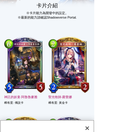
卡片介紹
※卡片能力為開發中的設定。
※最新的能力請確認
Shadowverse Portal
.
神託的妖童‧阿魯魯麥雅
聖光牧師‧蘿蕾娜
傳說卡
黃金卡