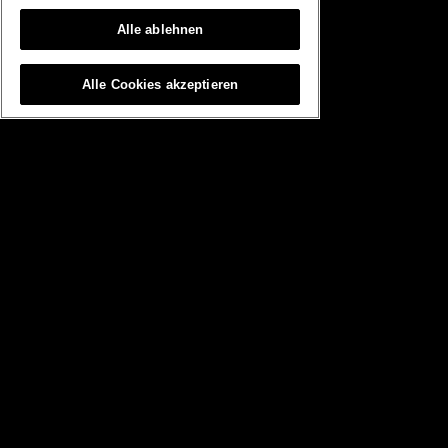
2026.05.25
Bonuskampagne
Über den Zehnjahrescup
Alle ablehnen
Alle Cookies akzeptieren
2026.05.25
Bonuskampagne
Grand Prix: Zum Start des Heroes Cups (Retro-Quintupel)
Startseite
Informationen
Datenschutzbestimmungen
Cookie-Einstellungen
FAQ/Kontakt