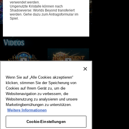
verwendet werden.
Ungenutzte Kristalle können nach
Shadowverse: Worlds Beyond transferiert
werden. Gehe dazu zum Antragsformular im
Spiel.
Genaueres gibt es hier.
Shadowverse: Heroes of
Shadowverse: Resurgent
Wenn Sie auf „Alle Cookies akzeptieren“
Shadowverse Trailer
Legends Trailer
klicken, stimmen Sie der Speicherung von
Cookies auf Ihrem Gerät zu, um die
Websitenavigation zu verbessern, die
Websitenutzung zu analysieren und unsere
2026.06.30
Anwendung
Marketingbemühungen zu unterstützen.
[Wichtig] Kristalltransfer ungebrauchter Kristalle
Weitere Informationen
Cookie-Einstellungen