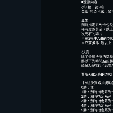
■獎勵內容
‧第1輪、第2輪
每進行1次挑戰，皆
金幣
溯時指定系列卡包兌
稀有度為黃金卡以上
次元石的碎片
※第2輪中A組的獎
※只要獲得1勝以上
‧決賽
除了晉級決賽的獎勵
將以下列時間點的勝
輸掉2場對戰／結束
晉級A組決賽的獎勵
【A組決賽追加獎勵
0勝：無
1勝：溯時指定系列
2勝：溯時指定系列卡
3勝：溯時指定系列卡
4勝：溯時指定系列卡
5勝：溯時指定系列卡