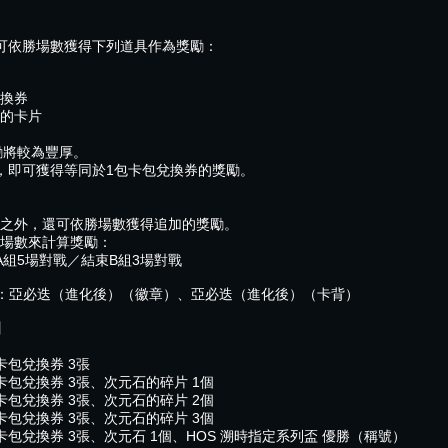
可依勝場數獲得下列道具作為獎勵：
換券
的卡片
勵將較為豐厚。
，即可獲得等同於1包卡包兌換券的獎勵。
之外，還可依勝場數獲得追加的獎勵。
場數來計算獎勵：
A組5場對戰／結束B組3場對戰
：亞必迭（進化後）（徽章）、亞必迭（進化後）（卡背）
】
卡包兌換券 3張
包兌換券 3張、次元石的碎片 1個
包兌換券 3張、次元石的碎片 2個
包兌換券 3張、次元石的碎片 3個
包兌換券 3張、次元石 1個、HOS 溯時指定系列盃 優勝（稱號）