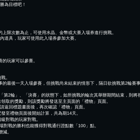
勝為目標吧！
。
的上限次數為止，可使用水晶、金幣或大賽入場券進行挑戰。
內道具，玩家可使用此入場券參加大賽。
賽的玩家可以參賽。
挑戰。
事的最後一天入場參賽，但挑戰尚未結束的情形下，隔日欲挑戰第2輪賽
、「第2輪」、「決賽」的狀態下，如所挑戰的輪次其舉辦期間結束，則將
未領取的獎勵，則該獎勵將發送至主頁面的「禮物」頁面。
請返回標題畫面後，再次確認「禮物」頁面。
配發至禮物頁面後開始計算，共為期14天。
階級對戰的玩家對戰。
1場對戰的勝利也能獲得對戰通行證點數「100」點。
增減。