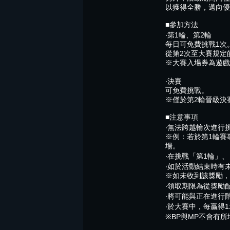
以獲得全勝，邁向優
■參加方法
‧第1輪、第2輪
每日可免費挑戰1次
從第2次至大賽規定
※大賽入場券為遊戲
‧決賽
可免費挑戰。
※僅於第2輪晉級決
■注意事項
‧無法跨越輪次進行
※例：若於第1輪賽
場。
‧在挑戰「第1輪」
‧如於活動結束時有
※如未收到該獎勵，
‧領取期限為從獎勵
‧將可能與正在進行
‧於大賽中，每贏得
※BP與MP不會有所