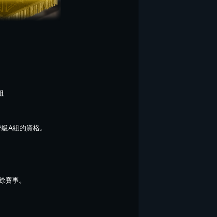
組
晉級A組的資格。
餘賽事。