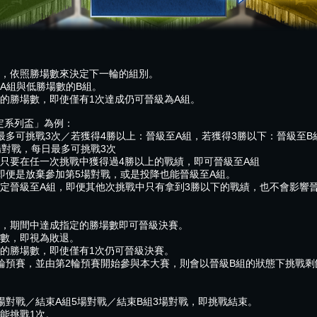
，依照勝場數來決定下一輪的組別。
A組與低勝場數的B組。
的勝場數，即使僅有1次達成仍可晉級為A組。
指定系列盃」為例：
最多可挑戰3次／若獲得4勝以上：晉級至A組，若獲得3勝以下：晉級至B
場對戰，每日最多可挑戰3次
只要在任一次挑戰中獲得過4勝以上的戰績，即可晉級至A組
即便是放棄參加第5場對戰，或是投降也能晉級至A組。
定晉級至A組，即便其他次挑戰中只有拿到3勝以下的戰績，也不會影響
，期間中達成指定的勝場數即可晉級決賽。
數，即視為敗退。
的勝場數，即使僅有1次仍可晉級決賽。
輪預賽，並由第2輪預賽開始參與本大賽，則會以晉級B組的狀態下挑戰剩
場對戰／結束A組5場對戰／結束B組3場對戰，即挑戰結束。
能挑戰1次。