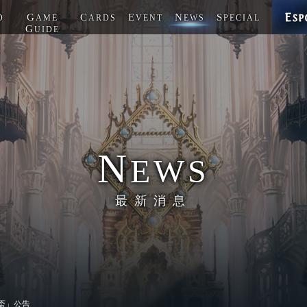
G
C
E
N
S
D
AME
ARDS
VENT
EWS
PECIAL
G
UIDE
N
EWS
最新消息
盃」公告