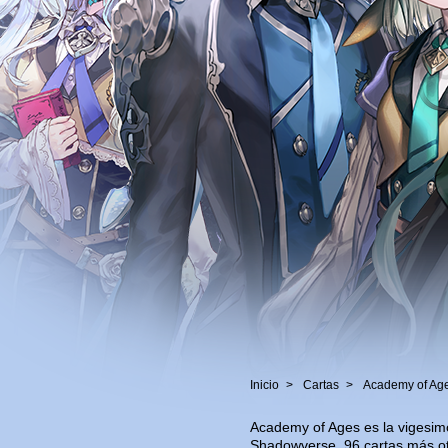
Inicio
Cartas
Academy of Ag
Academy of Ages es la vigesi
Shadowverse. 96 cartas más otr