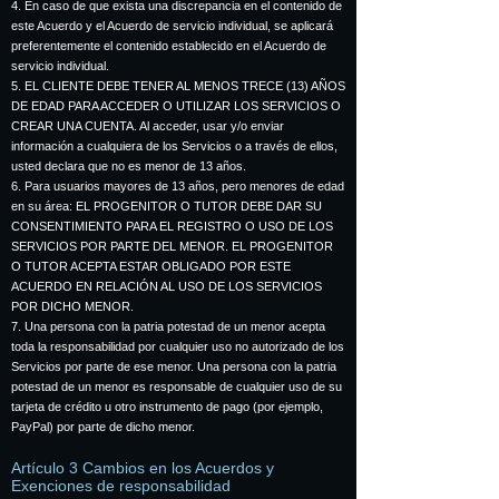
4. En caso de que exista una discrepancia en el contenido de
este Acuerdo y el Acuerdo de servicio individual, se aplicará
preferentemente el contenido establecido en el Acuerdo de
servicio individual.
5. EL CLIENTE DEBE TENER AL MENOS TRECE (13) AÑOS
DE EDAD PARA ACCEDER O UTILIZAR LOS SERVICIOS O
CREAR UNA CUENTA. Al acceder, usar y/o enviar
información a cualquiera de los Servicios o a través de ellos,
usted declara que no es menor de 13 años.
6. Para usuarios mayores de 13 años, pero menores de edad
en su área: EL PROGENITOR O TUTOR DEBE DAR SU
CONSENTIMIENTO PARA EL REGISTRO O USO DE LOS
SERVICIOS POR PARTE DEL MENOR. EL PROGENITOR
O TUTOR ACEPTA ESTAR OBLIGADO POR ESTE
ACUERDO EN RELACIÓN AL USO DE LOS SERVICIOS
POR DICHO MENOR.
7. Una persona con la patria potestad de un menor acepta
toda la responsabilidad por cualquier uso no autorizado de los
Servicios por parte de ese menor. Una persona con la patria
potestad de un menor es responsable de cualquier uso de su
tarjeta de crédito u otro instrumento de pago (por ejemplo,
PayPal) por parte de dicho menor.
Artículo 3 Cambios en los Acuerdos y
Exenciones de responsabilidad