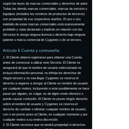
según las leyes de marcas comerciales y derechos de autor.
Todas las demás marcas comerciales, marcas de servicio y
logotipos (incluidos los nombres de productos de terceros)
son propiedad de sus respectivos dueños. El uso o uso
indebido de estas marcas comerciales está expresamente
prohibido y nada declarado o implícito en relación con los
Servicios le otorga ninguna licencia o derecho bajo ninguna
patente o marca comercial de Cygames o de un tercero.
Artículo 6 Cuenta y contraseña
1. El Cliente deberá registrarse para obtener una Cuenta
antes de comenzar a utilizar este Servicio. El Cliente se
asegurará de que el nombre de usuario seleccionado no
incluya información personal, no infrinja los derechos de
ningún tercero y no sea ilegal. Cygames se reserva el
derecho a negarse a otorgar al Cliente un nombre de usuario
por cualquier motivo, incluyendo si este posiblemente se hace
pasar por alguien, es vulgar, es de algún modo ofensivo o
puede causar confusión. El Cliente no posee ningún derecho
sobre el nombre de usuario y Cygames se reserva el
derecho de cambiar o eliminar cualquier nombre de usuario,
con o sin previo aviso al Cliente, en cualquier momento y por
cualquier motivo a su entera discreción.
2. El Cliente reconoce que no tendrá propiedad ni derechos