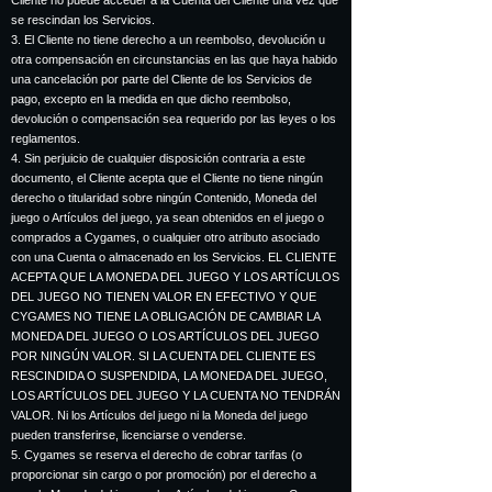
Cliente no puede acceder a la Cuenta del Cliente una vez que
se rescindan los Servicios.
3. El Cliente no tiene derecho a un reembolso, devolución u
otra compensación en circunstancias en las que haya habido
una cancelación por parte del Cliente de los Servicios de
pago, excepto en la medida en que dicho reembolso,
devolución o compensación sea requerido por las leyes o los
reglamentos.
4. Sin perjuicio de cualquier disposición contraria a este
documento, el Cliente acepta que el Cliente no tiene ningún
derecho o titularidad sobre ningún Contenido, Moneda del
juego o Artículos del juego, ya sean obtenidos en el juego o
comprados a Cygames, o cualquier otro atributo asociado
con una Cuenta o almacenado en los Servicios. EL CLIENTE
ACEPTA QUE LA MONEDA DEL JUEGO Y LOS ARTÍCULOS
DEL JUEGO NO TIENEN VALOR EN EFECTIVO Y QUE
CYGAMES NO TIENE LA OBLIGACIÓN DE CAMBIAR LA
MONEDA DEL JUEGO O LOS ARTÍCULOS DEL JUEGO
POR NINGÚN VALOR. SI LA CUENTA DEL CLIENTE ES
RESCINDIDA O SUSPENDIDA, LA MONEDA DEL JUEGO,
LOS ARTÍCULOS DEL JUEGO Y LA CUENTA NO TENDRÁN
VALOR. Ni los Artículos del juego ni la Moneda del juego
pueden transferirse, licenciarse o venderse.
5. Cygames se reserva el derecho de cobrar tarifas (o
proporcionar sin cargo o por promoción) por el derecho a