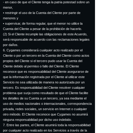
- en caso de que el Cliente tenga la patria potestad sobre un
menor,
• restringir el uso de la Cuenta del Cliente por parte de
menores y
• supervisar, de forma regular, que el menor no utilice la
Cuenta del Cliente a pesar de la prohibición de hacerlo.
(2) Si el Cliente incumple las obligaciones de este Acuerdo,
será responsable de acuerdo con las reclamaciones legales
por daños.
6. Cygames considerará cualquier acto realizado por el
Cliente o por un tercero en la Cuenta del Cliente como actos
propios del Cliente si el tercero pudo usar la Cuenta del
Cliente debido al permiso o fallo del Cliente. El Cliente
reconoce que es responsabilidad del Cliente asegurarse de
que la información registrada por el Cliente al utilizar este
Servicio no sea utilizada de manera no autorizada por un
tercero. Es responsabilidad del Cliente resolver cualquier
problema que surja como resultado de que el Cliente facilite
los detalles de su Cuenta a un tercero, ya sea mediante el
uso de medios nacionales o internacionales, correspondencia
privada, redes sociales, un servicio en Internet o cualquier
otro método. El Cliente reconoce que Cygames no asumirá
ninguna responsabilidad por dicho uso indebido.
7. Entre las partes, el Cliente asumirá toda la responsabilidad
por cualquier acto realizado en los Servicios a través de la