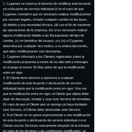
1. Cygames se reserva el derecho de modificar este Acuerdo
y/o el Acuerdo de servicio individual (i) en el caso de que
Cygames considere que es necesario realizar modificaciones
por razones legales, incluido cualquier cambio en las leyes,
(ii) debido a una necesidad técnica, (iii) con el fin de mantener
las operaciones de la empresa, (iv) si es necesario realizar
alguna modificación debido a las fluctuaciones del tipo de
cambio, (v) en beneficio del usuario, y/o (vi) si Cygames
determina por cualquier otro motivo, a su entera discreción,
que tales modificaciones son necesarias.
2. Cygames informará a los Clientes registrados sobre la
modificación propuesta a través de su sitio web o mensajes
en el juego al menos 30 días antes de que la modificación
entre en vigor.
3. El Cliente tiene derecho a oponerse a cualquier
modificación de este Acuerdo o del Acuerdo de servicio
individual hasta que la modificación entre en vigor. Una vez
que la modificación entre en vigor, el Cliente que objeta debe
dejar de descargar, instalar y usar este Servicio de inmediato.
En caso de que el Cliente que se oponga ya haya instalado
este Servicio, el Cliente debe desinstalar este Servicio.
4. Si el Cliente no se opone expresamente a una modificación
de este Acuerdo o del Acuerdo de servicio individual o si el
Cliente usa los Servicios nuevamente después de la entrada
en vigor de los términos y las condiciones modificados, se