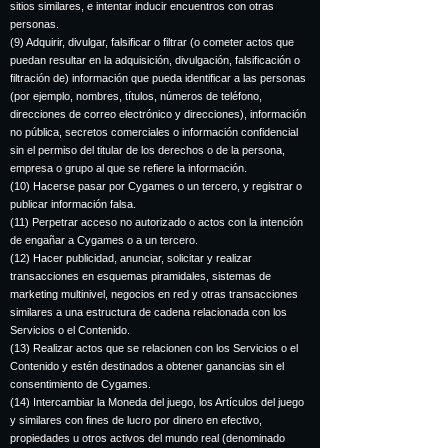
sitios similares, e intentar inducir encuentros con otras
personas.
(9) Adquirir, divulgar, falsificar o filtrar (o cometer actos que
puedan resultar en la adquisición, divulgación, falsificación o
filtración de) información que pueda identificar a las personas
(por ejemplo, nombres, títulos, números de teléfono,
direcciones de correo electrónico y direcciones), información
no pública, secretos comerciales o información confidencial
sin el permiso del titular de los derechos o de la persona,
empresa o grupo al que se refiere la información.
(10) Hacerse pasar por Cygames o un tercero, y registrar o
publicar información falsa.
(11) Perpetrar acceso no autorizado o actos con la intención
de engañar a Cygames o a un tercero.
(12) Hacer publicidad, anunciar, solicitar y realizar
transacciones en esquemas piramidales, sistemas de
marketing multinivel, negocios en red y otras transacciones
similares a una estructura de cadena relacionada con los
Servicios o el Contenido.
(13) Realizar actos que se relacionen con los Servicios o el
Contenido y estén destinados a obtener ganancias sin el
consentimiento de Cygames.
(14) Intercambiar la Moneda del juego, los Artículos del juego
y similares con fines de lucro por dinero en efectivo,
propiedades u otros activos del mundo real (denominado