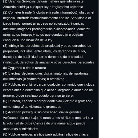
(1) Usar los Servicios de una manera que infrinja este
Acuerdo o infrinja cualquier ley o reglamento aplicable.
(2) Cometer fraude (incluido el fraude informático), obstruir el
negocio, interferir intencionadamente con los Servicios o el
juego limpio, perpetrar acceso no autorizado, intimidar,
distribuir imágenes pornográficas o inapropiadas, cometer
otros actos ilegales y actos que conduzcan o puedan
conducir a una violación de la ley.
(3) Infringir los derechos de propiedad y otros derechos de
propiedad, incluidos, entre otros, los derechos de autor,
derechos de publicidad, otros derechos de propiedad
intelectual, derechos de imagen y otros derechos personales
de Cygames o de un tercero.
(4) Efectuar declaraciones discriminatorias, denigratorias,
calumniosas (o difamatorias) u ofensivas.
(5) Publicar, escribir o cargar cualquier contenido que incluya
expresiones o contenido que acose, degrade o abuse de un
tercero, o que sea inapropiado para un tercero.
(6) Publicar, escribir o cargar contenido violento o grotesco,
como fotografías violentas o grotescas.
(7) Acechar, perseguir sin descanso, enviar grandes
volúmenes de mensajes u otros actos similares contrarios a
la voluntad de otros Clientes de una manera que pueda
acosarlos o intimidarlos.
(8) Publicar enlaces a sitios para adultos, sitios de citas y