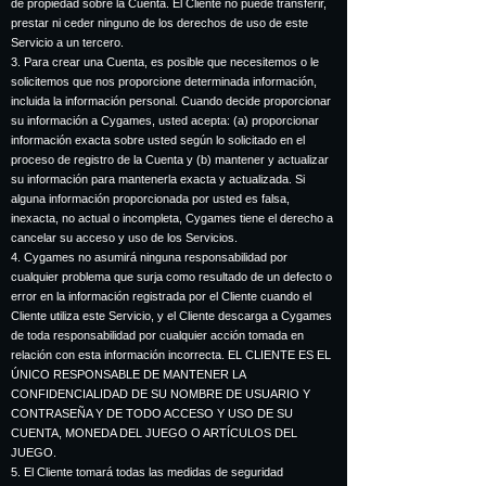
de propiedad sobre la Cuenta. El Cliente no puede transferir,
prestar ni ceder ninguno de los derechos de uso de este
Servicio a un tercero.
3. Para crear una Cuenta, es posible que necesitemos o le
solicitemos que nos proporcione determinada información,
incluida la información personal. Cuando decide proporcionar
su información a Cygames, usted acepta: (a) proporcionar
información exacta sobre usted según lo solicitado en el
proceso de registro de la Cuenta y (b) mantener y actualizar
su información para mantenerla exacta y actualizada. Si
alguna información proporcionada por usted es falsa,
inexacta, no actual o incompleta, Cygames tiene el derecho a
cancelar su acceso y uso de los Servicios.
4. Cygames no asumirá ninguna responsabilidad por
cualquier problema que surja como resultado de un defecto o
error en la información registrada por el Cliente cuando el
Cliente utiliza este Servicio, y el Cliente descarga a Cygames
de toda responsabilidad por cualquier acción tomada en
relación con esta información incorrecta. EL CLIENTE ES EL
ÚNICO RESPONSABLE DE MANTENER LA
CONFIDENCIALIDAD DE SU NOMBRE DE USUARIO Y
CONTRASEÑA Y DE TODO ACCESO Y USO DE SU
CUENTA, MONEDA DEL JUEGO O ARTÍCULOS DEL
JUEGO.
5. El Cliente tomará todas las medidas de seguridad