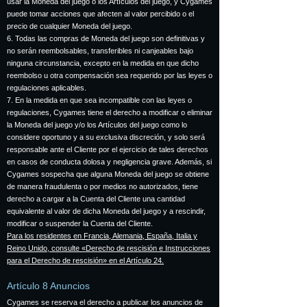
usar la Moneda del juego o los Artículos del juego, y Cygames
puede tomar acciones que afecten al valor percibido o el
precio de cualquier Moneda del juego.
6. Todas las compras de Moneda del juego son definitivas y
no serán reembolsables, transferibles ni canjeables bajo
ninguna circunstancia, excepto en la medida en que dicho
reembolso u otra compensación sea requerido por las leyes o
regulaciones aplicables.
7. En la medida en que sea incompatible con las leyes o
regulaciones, Cygames tiene el derecho a modificar o eliminar
la Moneda del juego y/o los Artículos del juego como lo
considere oportuno y a su exclusiva discreción, y solo será
responsable ante el Cliente por el ejercicio de tales derechos
en casos de conducta dolosa y negligencia grave. Además, si
Cygames sospecha que alguna Moneda del juego se obtiene
de manera fraudulenta o por medios no autorizados, tiene
derecho a cargar a la Cuenta del Cliente una cantidad
equivalente al valor de dicha Moneda del juego y a rescindir,
modificar o suspender la Cuenta del Cliente.
Para los residentes en Francia, Alemania, España, Italia y
Reino Unido, consulte «Derecho de rescisión e Instrucciones
para el Derecho de rescisión» en el Artículo 24.
Artículo 8 Anuncios
Cygames se reserva el derecho a publicar los anuncios de