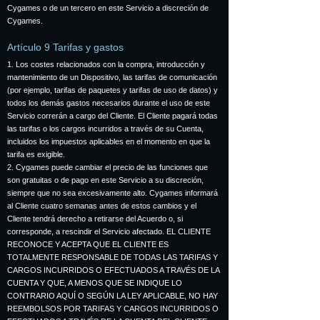
Cygames o de un tercero en este Servicio a discreción de
Cygames.
Artículo 9 Tarifas y gastos
1. Los costes relacionados con la compra, introducción y
mantenimiento de un Dispositivo, las tarifas de comunicación
(por ejemplo, tarifas de paquetes y tarifas de uso de datos) y
todos los demás gastos necesarios durante el uso de este
Servicio correrán a cargo del Cliente. El Cliente pagará todas
las tarifas o los cargos incurridos a través de su Cuenta,
incluidos los impuestos aplicables en el momento en que la
tarifa es exigible.
2. Cygames puede cambiar el precio de las funciones que
son gratuitas o de pago en este Servicio a su discreción,
siempre que no sea excesivamente alto. Cygames informará
al Cliente cuatro semanas antes de estos cambios y el
Cliente tendrá derecho a retirarse del Acuerdo o, si
corresponde, a rescindir el Servicio afectado. EL CLIENTE
RECONOCE Y ACEPTA QUE EL CLIENTE ES
TOTALMENTE RESPONSABLE DE TODAS LAS TARIFAS Y
CARGOS INCURRIDOS O EFECTUADOS A TRAVÉS DE LA
CUENTA Y QUE, A MENOS QUE SE INDIQUE LO
CONTRARIO AQUÍ O SEGÚN LA LEY APLICABLE, NO HAY
REEMBOLSOS POR TARIFAS Y CARGOS INCURRIDOS O