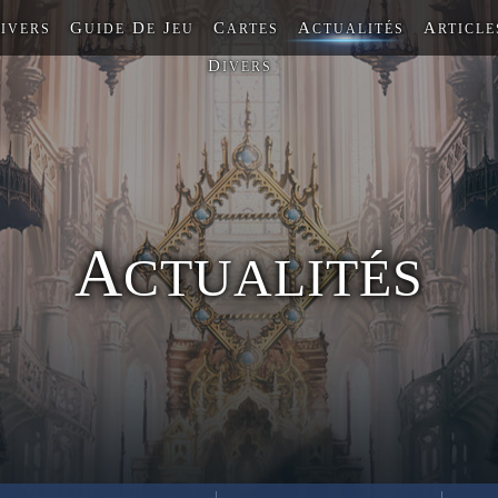
G
D
J
C
A
A
IVERS
UIDE
E
EU
ARTES
CTUALITÉS
RTICLE
D
IVERS
A
CTUALITÉS