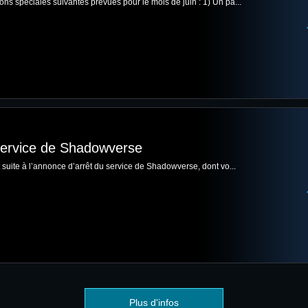
ons spéciales suivantes prévues pour le mois de juin : 1) Un pa...
 service de Shadowverse
nt suite à l’annonce d’arrêt du service de Shadowverse, dont vo...
Plus d'infos