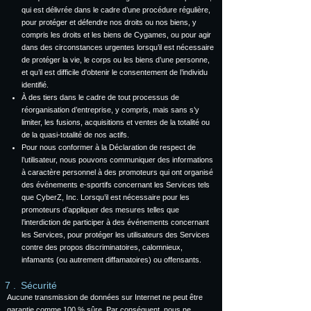
qui est délivrée dans le cadre d’une procédure régulière,
pour protéger et défendre nos droits ou nos biens, y
compris les droits et les biens de Cygames, ou pour agir
dans des circonstances urgentes lorsqu’il est nécessaire
de protéger la vie, le corps ou les biens d’une personne,
et qu’il est difficile d'obtenir le consentement de l’individu
identifié.
À des tiers dans le cadre de tout processus de
réorganisation d’entreprise, y compris, mais sans s’y
limiter, les fusions, acquisitions et ventes de la totalité ou
de la quasi-totalité de nos actifs.
Pour nous conformer à la Déclaration de respect de
l’utilisateur, nous pouvons communiquer des informations
à caractère personnel à des promoteurs qui ont organisé
des événements e-sportifs concernant les Services tels
que CyberZ, Inc. Lorsqu’il est nécessaire pour les
promoteurs d’appliquer des mesures telles que
l’interdiction de participer à des événements concernant
les Services, pour protéger les utilisateurs des Services
contre des propos discriminatoires, calomnieux,
infamants (ou autrement diffamatoires) ou offensants.
Sécurité
Aucune transmission de données sur Internet ne peut être
garantie comme 100 % sûre. Par conséquent, nous ne