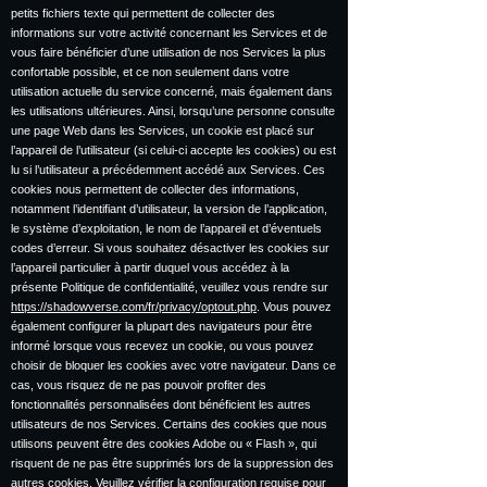
petits fichiers texte qui permettent de collecter des
informations sur votre activité concernant les Services et de
vous faire bénéficier d’une utilisation de nos Services la plus
confortable possible, et ce non seulement dans votre
utilisation actuelle du service concerné, mais également dans
les utilisations ultérieures. Ainsi, lorsqu’une personne consulte
une page Web dans les Services, un cookie est placé sur
l’appareil de l’utilisateur (si celui-ci accepte les cookies) ou est
lu si l’utilisateur a précédemment accédé aux Services. Ces
cookies nous permettent de collecter des informations,
notamment l’identifiant d’utilisateur, la version de l’application,
le système d’exploitation, le nom de l’appareil et d’éventuels
codes d’erreur. Si vous souhaitez désactiver les cookies sur
l’appareil particulier à partir duquel vous accédez à la
présente Politique de confidentialité, veuillez vous rendre sur
https://shadowverse.com/fr/privacy/optout.php
. Vous pouvez
également configurer la plupart des navigateurs pour être
informé lorsque vous recevez un cookie, ou vous pouvez
choisir de bloquer les cookies avec votre navigateur. Dans ce
cas, vous risquez de ne pas pouvoir profiter des
fonctionnalités personnalisées dont bénéficient les autres
utilisateurs de nos Services. Certains des cookies que nous
utilisons peuvent être des cookies Adobe ou « Flash », qui
risquent de ne pas être supprimés lors de la suppression des
autres cookies. Veuillez vérifier la configuration requise pour