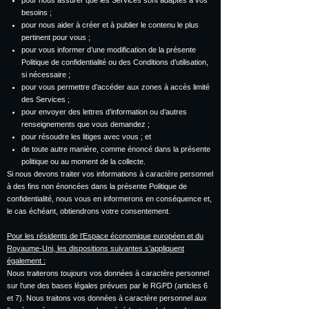
pour nous assurer que les Services sont adaptés à vos
besoins ;
pour nous aider à créer et à publier le contenu le plus
pertinent pour vous ;
pour vous informer d’une modification de la présente
Politique de confidentialité ou des Conditions d’utilisation,
si nécessaire ;
pour vous permettre d’accéder aux zones à accès limité
des Services ;
pour envoyer des lettres d’information ou d’autres
renseignements que vous demandez ;
pour résoudre les litiges avec vous ; et
de toute autre manière, comme énoncé dans la présente
politique ou au moment de la collecte.
Si nous devons traiter vos informations à caractère personnel
à des fins non énoncées dans la présente Politique de
confidentialité, nous vous en informerons en conséquence et,
le cas échéant, obtiendrons votre consentement.
Pour les résidents de l’Espace économique européen et du
Royaume-Uni, les dispositions suivantes s’appliquent
également :
Nous traiterons toujours vos données à caractère personnel
sur l’une des bases légales prévues par le RGPD (articles 6
et 7). Nous traitons vos données à caractère personnel aux