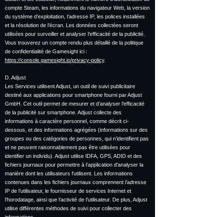
compte Steam, les informations du navigateur Web, la version
du système d’exploitation, l’adresse IP, les polices installées
et la résolution de l’écran. Les données collectées seront
utilisées pour surveiller et analyser l’efficacité de la publicité.
Vous trouverez un compte rendu plus détaillé de la politique
de confidentialité de Gamesight ici :
https://console.gamesight.io/privacy-policy
.
D. Adjust
Les Services utilisent Adjust, un outil de suivi publicitaire
destiné aux applications pour smartphone fourni par Adjust
GmbH. Cet outil permet de mesurer et d’analyser l’efficacité
de la publicité sur smartphone. Adjust collecte des
informations à caractère personnel, comme décrit ci-
dessous, et des informations agrégées (informations sur des
groupes ou des catégories de personnes, qui n’identifient pas
et ne peuvent raisonnablement pas être utilisées pour
identifier un individu). Adjust utilise IDFA, GPS, ADID et des
fichiers journaux pour permettre à l’application d'analyser la
manière dont les utilisateurs l'utilisent. Les informations
contenues dans les fichiers journaux comprennent l’adresse
IP de l’utilisateur, le fournisseur de services Internet et
l’horodatage, ainsi que l’activité de l’utilisateur. De plus, Adjust
utilise différentes méthodes de suivi pour collecter des