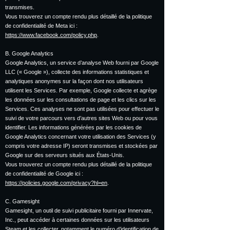
transmises.
Vous trouverez un compte rendu plus détaillé de la politique
de confidentialité de Meta ici :
https://www.facebook.com/policy.php
.
B. Google Analytics
Google Analytics, un service d’analyse Web fourni par Google
LLC (« Google »), collecte des informations statistiques et
analytiques anonymes sur la façon dont nos utilisateurs
utilisent les Services. Par exemple, Google collecte et agrège
les données sur les consultations de page et les clics sur les
Services. Ces analyses ne sont pas utilisées pour effectuer le
suivi de votre parcours vers d’autres sites Web ou pour vous
identifier. Les informations générées par les cookies de
Google Analytics concernant votre utilisation des Services (y
compris votre adresse IP) seront transmises et stockées par
Google sur des serveurs situés aux États-Unis.
Vous trouverez un compte rendu plus détaillé de la politique
de confidentialité de Google ici :
https://policies.google.com/privacy?hl=en
.
C. Gamesight
Gamesight, un outil de suivi publicitaire fourni par Innervate,
Inc., peut accéder à certaines données sur les utilisateurs
Steam et les collecter, notamment le numéro d’identification de