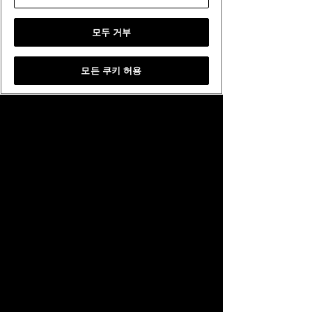
모두 거부
전체
공지사항
모든 쿠키 허용
이벤트 안내
버그 안내
Home
About
Privacy Policy
쿠키 설정
Terms of Service
System Requirements