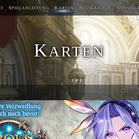
S
K
N
S
LT
PIELANLEITUNG
ARTEN
EUIGKEITEN
ONSTIG
K
ARTEN